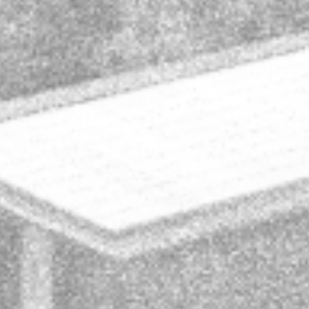
von Informationen nach den allgemeinen
Gesetzen bleiben hiervon unberührt. Eine
diesbezügliche Haftung ist jedoch erst ab
dem Zeitpunkt der Kenntnis einer
konkreten Rechtsverletzung möglich. Bei
Bekanntwerden von entsprechenden
Rechtsverletzungen werden wir diese
Inhalte umgehend entfernen.
Haftung für Links
Unser Angebot enthält Links zu externen
Webseiten Dritter, auf deren Inhalte wir