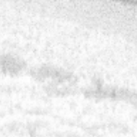
Zustimmung des jeweiligen Autors bzw.
Erstellers. Downloads und Kopien dieser
Seite sind nur für den privaten, nicht
kommerziellen Gebrauch gestattet. Soweit
die Inhalte auf dieser Seite nicht vom
Betreiber erstellt wurden, werden die
Urheberrechte Dritter beachtet.
Insbesondere werden Inhalte Dritter als
solche gekennzeichnet. Sollten Sie
trotzdem auf eine
Urheberrechtsverletzung aufmerksam
werden, bitten wir um einen