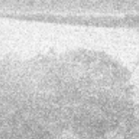
Haftung für Inhalte
Als Diensteanbieter sind wir gemäß § 7
Abs.1 TMG für eigene Inhalte auf diesen
Seiten nach den allgemeinen Gesetzen
verantwortlich. Nach §§ 8 bis 10 TMG sind
wir als Diensteanbieter jedoch nicht
verpflichtet, übermittelte oder
gespeicherte fremde Informationen zu
überwachen oder nach Umständen zu
forschen, die auf eine rechtswidrige
Tätigkeit hinweisen. Verpflichtungen zur
Entfernung oder Sperrung der Nutzung