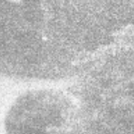
keinen Einfluss haben. Deshalb können wir
für diese fremden Inhalte auch keine
Gewähr übernehmen. Für die Inhalte der
verlinkten Seiten ist stets der jeweilige
Anbieter oder Betreiber der Seiten
verantwortlich. Die verlinkten Seiten
wurden zum Zeitpunkt der Verlinkung auf
mögliche Rechtsverstöße überprüft.
Rechtswidrige Inhalte waren zum
Zeitpunkt der Verlinkung nicht erkennbar.
Eine permanente inhaltliche Kontrolle der
verlinkten Seiten ist jedoch ohne konkrete
Anhaltspunkte einer Rechtsverletzung