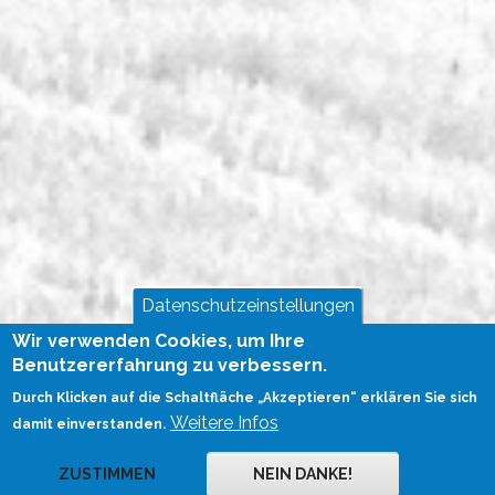
entsprechenden Hinweis. Bei
Bekanntwerden von Rechtsverletzungen
werden wir derartige Inhalte umgehend
entfernen.
Datenschutzeinstellungen
Wir verwenden Cookies, um Ihre
Fußzeilenmenü
Benutzererfahrung zu verbessern.
Datenschutz
Durch Klicken auf die Schaltfläche „Akzeptieren“ erklären Sie sich
Impressum
Weitere Infos
damit einverstanden.
ZUSTIMMEN
NEIN DANKE!